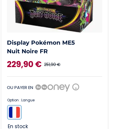
Display Pokémon ME5
Nuit Noire FR
229,90
€
251,90
€
Le
Le
prix
prix
OU PAYER EN
?
initial
actuel
Option : Langue
était :
est :

251,90 €.
229,90 €.
En stock