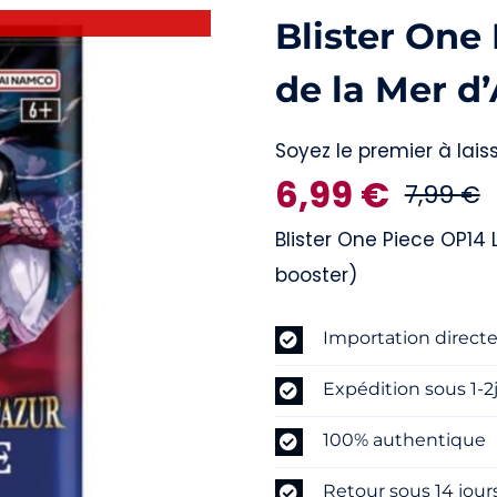
Blister One
de la Mer d’
Soyez le premier à laiss
6,99
€
7,99
€
L
L
Blister One Piece OP14 
p
p
booster)
i
Importation direct
é
e
Expédition sous 1-2
7
6
100% authentique
Retour sous 14 jour