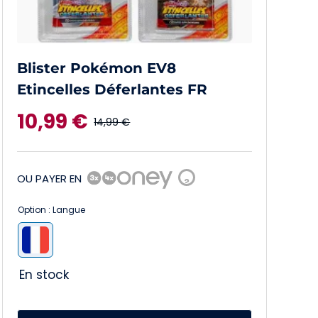
Blister Pokémon EV8
Etincelles Déferlantes FR
10,99
€
14,99
€
Le
Le
prix
prix
OU PAYER EN
?
initial
actuel
Option : Langue
était :
est :

14,99 €.
10,99 €.
En stock