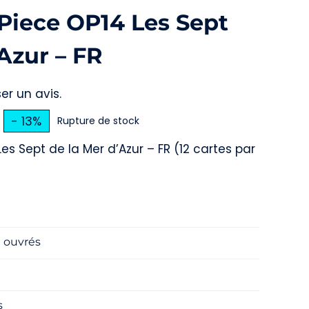
 Piece OP14 Les Sept
Azur – FR
er un avis.
- 13%
Rupture de stock
e
e
Les Sept de la Mer d’Azur – FR (12 cartes par
rix
rix
nitial
actuel
e
tait :
st :
j ouvrés
,99 €.
,99 €.
s