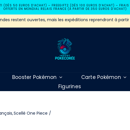
T1 (DÈS 50 EUROS D’ACHAT) – FREEGIFT2 (DÈS 100 EUROS D’ACHAT) – FRAIS
OFFERTS EN MONDIAL RELAIS FRANCE (À PARTIR DE 350 EUROS D’ACHAT)
es restent ouvertes, mais les expéditions reprendront à partir
Booster Pokémon
Carte Pokémon
Figurines
ançais
Scellé One Piece
Blister One Piece OP14 Les Sept de la M