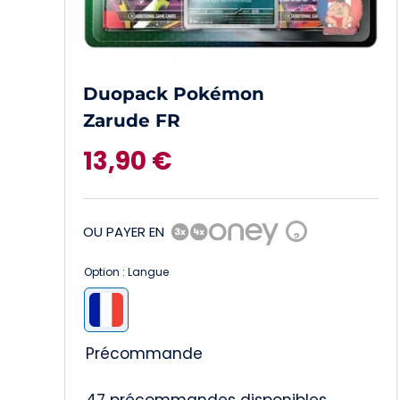
Duopack Pokémon
Zarude FR
13,90
€
OU PAYER EN
?
Option : Langue

Précommande
47 précommandes disponibles