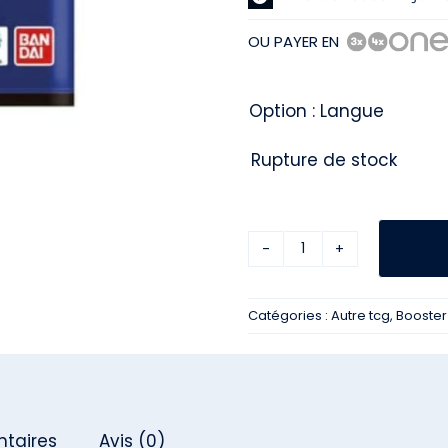
OU PAYER EN
Option : Langue
Rupture de stock
quantité
de
Catégories :
Autre tcg
,
Booste
Blister
One
Piece
OP14
taires
Avis (0)