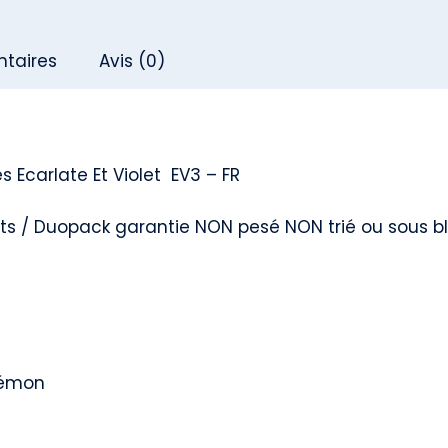
Flammes
Obsidiennes
taires
Avis (0)
Ecarlate
Et
Violet
EV3
Ecarlate Et Violet EV3 – FR
-
ets / Duopack garantie NON pesé NON trié ou sous bl
FR
kémon