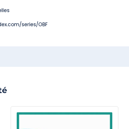
lles
dex.com/series/OBF
té