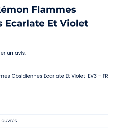
okémon Flammes
 Ecarlate Et Violet
er un avis.
es Obsidiennes Ecarlate Et Violet EV3 – FR
e
j ouvrés