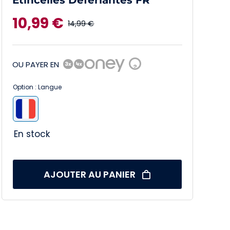
Etincelles Déferlantes FR
10,99
€
14,99
€
Le
Le
prix
prix
OU PAYER EN
?
initial
actuel
Option : Langue
était :
est :

14,99 €.
10,99 €.
En stock
AJOUTER AU PANIER