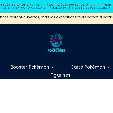
T1 (DÈS 50 EUROS D’ACHAT) – FREEGIFT2 (DÈS 100 EUROS D’ACHAT) – FRAIS
OFFERTS EN MONDIAL RELAIS FRANCE (À PARTIR DE 350 EUROS D’ACHAT)
es restent ouvertes, mais les expéditions reprendront à partir
Booster Pokémon
Carte Pokémon
Figurines
Booster Pokémon Flammes Obsidiennes Ecarlate Et Violet EV3 –