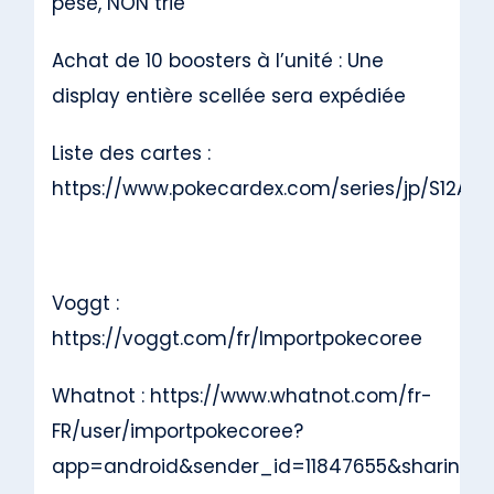
pesé, NON trié
Achat de 10 boosters à l’unité : Une
display entière scellée sera expédiée
Liste des cartes :
https://www.pokecardex.com/series/jp/S12A
Voggt :
https://voggt.com/fr/Importpokecoree
Whatnot :
https://www.whatnot.com/fr-
FR/user/importpokecoree?
app=android&sender_id=11847655&sharing_