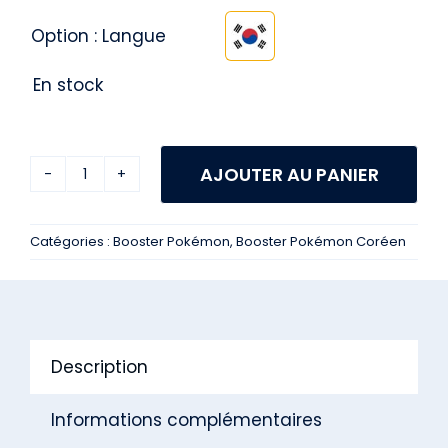
Option : Langue

En stock
AJOUTER AU PANIER
quantité
de
Catégories :
Booster Pokémon
,
Booster Pokémon Coréen
Booster
Pokémon
S12A
Vstar
Description
Universe
(KR)
Informations complémentaires