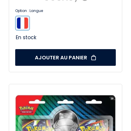
initial
actuel
Option : Langue
était :
est :

14,99 €.
10,99 €.
En stock
AJOUTER AU PANIER