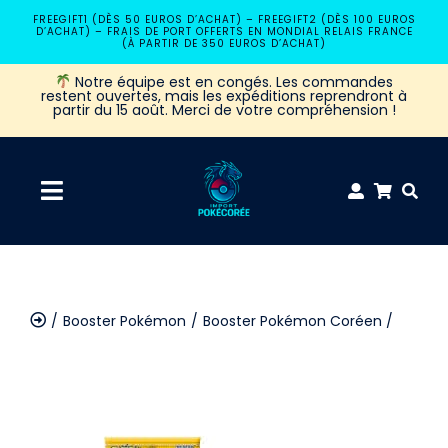
Passer
FREEGIFT1 (DÈS 50 EUROS D’ACHAT) – FREEGIFT2 (DÈS 100 EUROS
D’ACHAT) – FRAIS DE PORT OFFERTS EN MONDIAL RELAIS FRANCE
au
(À PARTIR DE 350 EUROS D’ACHAT)
contenu
Notre équipe est en congés. Les commandes
restent ouvertes, mais les expéditions reprendront à
partir du 15 août. Merci de votre compréhension !
Navigation
à
Accueil
bascule
Booster Pokémon
Booster Pokémon Coréen
Coffret Pokémon
Booster Pokémon S12A Vstar Universe (KR)
Booster Pokémon