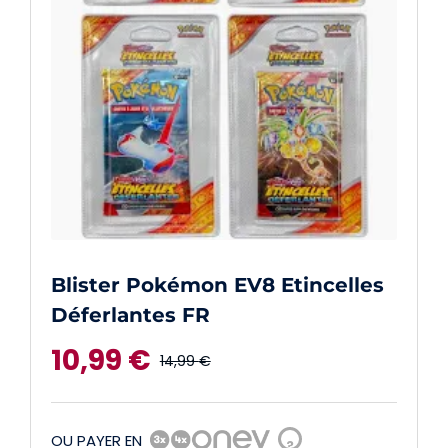
Blister Pokémon EV8 Etincelles
Déferlantes FR
10,99
€
14,99
€
Le
Le
prix
prix
OU PAYER EN
?