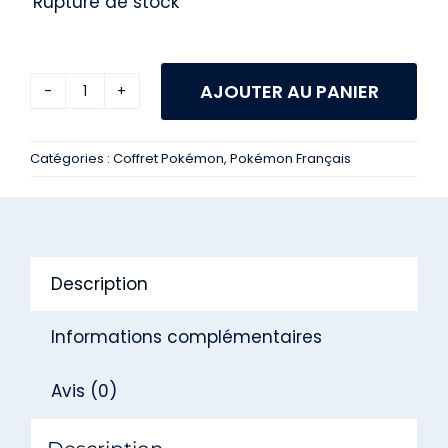
Rupture de stock
AJOUTER AU PANIER
quantité
de
Catégories :
Coffret Pokémon
,
Pokémon Français
Bundle
Pokémon
ME4
Chaos
Description
Ascendant
Informations complémentaires
Avis (0)