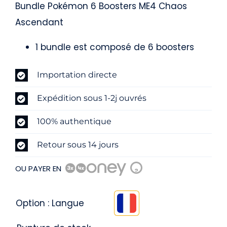
prix
prix
Bundle Pokémon 6 Boosters ME4 Chaos
Ascendant
initial
actuel
1 bundle est composé de 6 boosters
était :
est :
Importation directe
49,90 €.
41,99 €.
Expédition sous 1-2j ouvrés
100% authentique
Retour sous 14 jours
OU PAYER EN
?
Option : Langue
