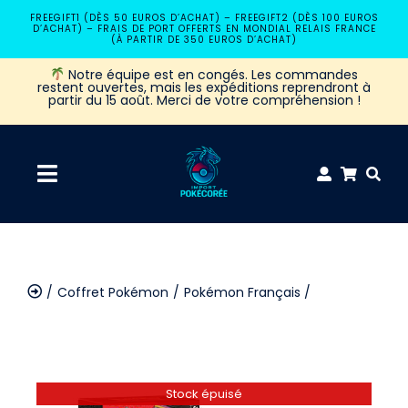
Passer
FREEGIFT1 (DÈS 50 EUROS D’ACHAT) – FREEGIFT2 (DÈS 100 EUROS
D’ACHAT) – FRAIS DE PORT OFFERTS EN MONDIAL RELAIS FRANCE
au
(À PARTIR DE 350 EUROS D’ACHAT)
contenu
Notre équipe est en congés. Les commandes
restent ouvertes, mais les expéditions reprendront à
partir du 15 août. Merci de votre compréhension !
Navigation
à
Accueil
bascule
Coffret Pokémon
Pokémon Français
Coffret Pokémon
Bundle Pokémon ME4 Chaos Ascendant
Booster Pokémon
Stock épuisé