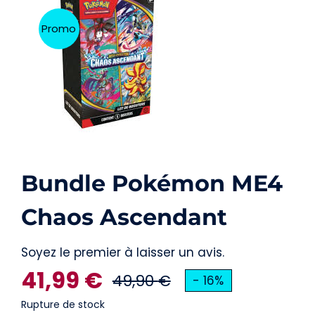
Carte Pokémon
Promo
Autre
Accessoires
Figurines
Bundle Pokémon ME4
Chaos Ascendant
Soyez le premier à laisser un avis.
41,99
€
49,90
€
- 16%
Le
Le
Rupture de stock