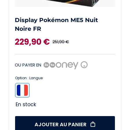
Display Pokémon ME5 Nuit
Noire FR
229,90
€
251,90
€
Le
Le
prix
prix
OU PAYER EN
?
initial
actuel
Option : Langue
était :
est :

251,90 €.
229,90 €.
En stock
AJOUTER AU PANIER