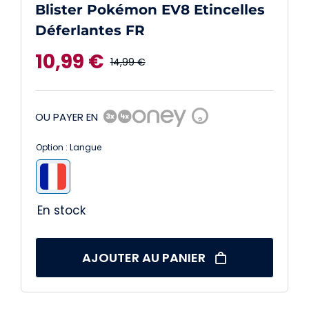
Blister Pokémon EV8 Etincelles
Déferlantes FR
10,99
€
14,99
€
Le
Le
prix
prix
OU PAYER EN
?
initial
actuel
Option : Langue
était :
est :

14,99 €.
10,99 €.
En stock
AJOUTER AU PANIER