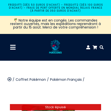
Passer
FREEGIFT1 (DÈS 50 EUROS D’ACHAT) – FREEGIFT2 (DÈS 100 EUROS
D’ACHAT) – FRAIS DE PORT OFFERTS EN MONDIAL RELAIS FRANCE
au
(À PARTIR DE 350 EUROS D’ACHAT)
contenu
Notre équipe est en congés. Les commandes
restent ouvertes, mais les expéditions reprendront à
partir du 15 août. Merci de votre compréhension !
Navigation
à
Accueil
bascule
Coffret Pokémon
Pokémon Français
Coffret Pokémon
Coffret Pokémon Collection Mega Florizarre EX
Booster Pokémon
Stock épuisé