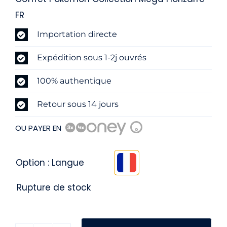
prix
prix
FR
initial
actuel
Importation directe
était :
est :
Expédition sous 1-2j ouvrés
59,90 €.
54,90 €.
100% authentique
Retour sous 14 jours
OU PAYER EN
?
Option : Langue

Rupture de stock