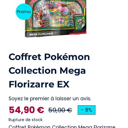
Carte Pokémon
Promo
Autre
Accessoires
Figurines
Coffret Pokémon
Collection Mega
Florizarre EX
Soyez le premier à laisser un avis.
54,90
€
59,90
€
- 8%
Le
Le
Rupture de stock
Coffret Pokémon Collection Mega Florizarre