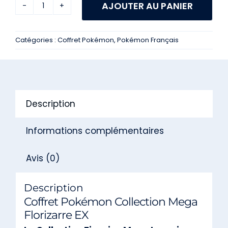
AJOUTER AU PANIER
quantité
de
Catégories :
Coffret Pokémon
,
Pokémon Français
Coffret
Pokémon
Collection
Mega
Description
Florizarre
EX
Informations complémentaires
Avis (0)
Description
Coffret Pokémon Collection Mega
Florizarre EX