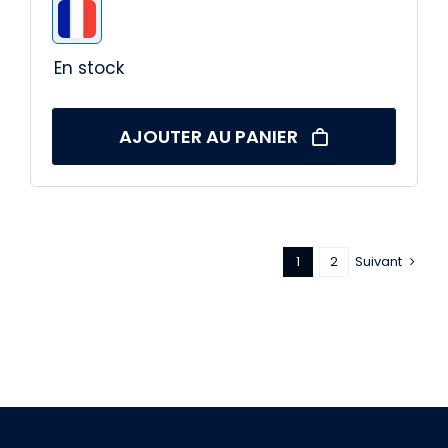

251,90 €.
229,90 €.
En stock
AJOUTER AU PANIER
1
2
Suivant