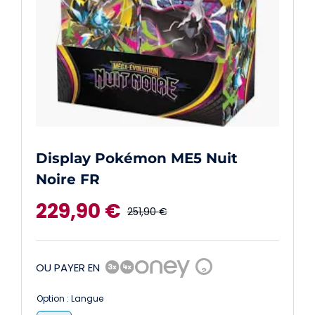
Display Pokémon ME5 Nuit
Noire FR
229,90
€
251,90
€
Le
Le
prix
prix
OU PAYER EN
?
initial
actuel
Option : Langue
était :
est :