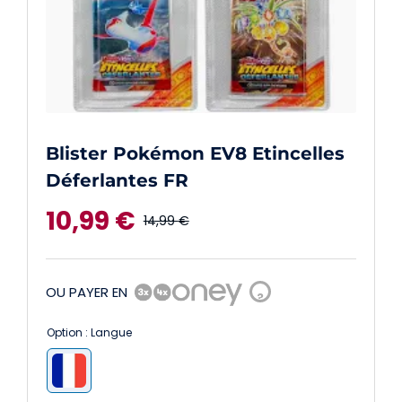
Blister Pokémon EV8 Etincelles
Déferlantes FR
10,99
€
14,99
€
Le
Le
prix
prix
OU PAYER EN
?
initial
actuel
Option : Langue
était :
est :

14,99 €.
10,99 €.