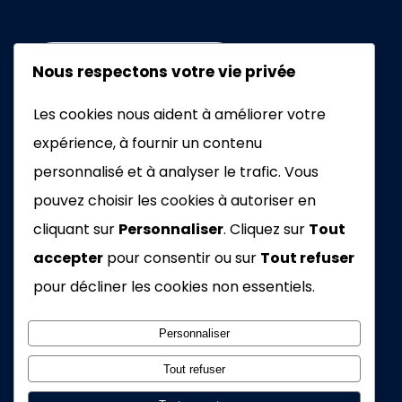
+33672462076
Nous respectons votre vie privée
Les cookies nous aident à améliorer votre
EMAIL
expérience, à fournir un contenu
personnalisé et à analyser le trafic. Vous
pouvez choisir les cookies à autoriser en
cliquant sur
Personnaliser
. Cliquez sur
Tout
accepter
pour consentir ou sur
Tout refuser
2026 – Tous droits réservés
pour décliner les cookies non essentiels.
15 boucle de la Pierre du Soleil , Amnéville, France,
Personnaliser
57360
Tout refuser