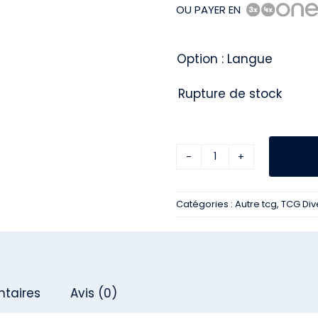
OU PAYER EN
Option : Langue
Rupture de stock
quantité
de
Catégories :
Autre tcg
,
TCG Div
Display
Dragon
Ball
GT
taires
Avis (0)
KR