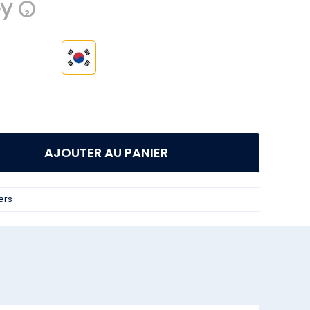
?

AJOUTER AU PANIER
ers