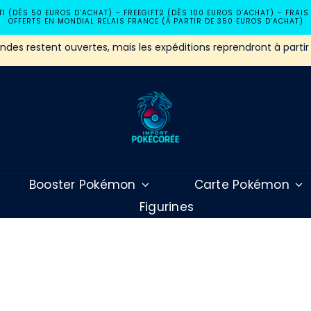
T1 (DÈS 50 EUROS D’ACHAT) – FREEGIFT2 (DÈS 100 EUROS D’ACHAT) – FRAIS
OFFERTS EN MONDIAL RELAIS FRANCE (À PARTIR DE 350 EUROS D’ACHAT)
es restent ouvertes, mais les expéditions reprendront à partir
Booster Pokémon
Carte Pokémon
Figurines
KR