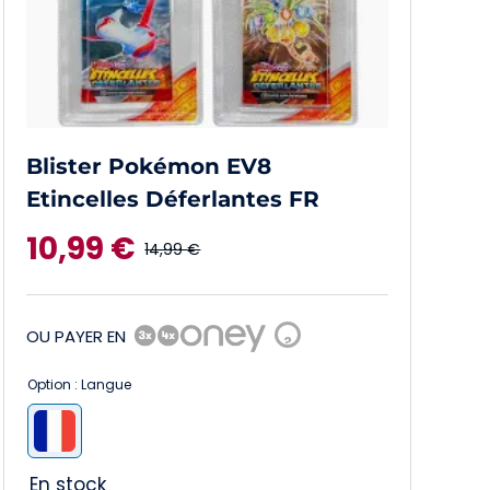
Blister Pokémon EV8
Etincelles Déferlantes FR
10,99
€
14,99
€
Le
Le
prix
prix
OU PAYER EN
?
initial
actuel
Option : Langue
était :
est :

14,99 €.
10,99 €.
En stock