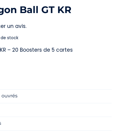
gon Ball GT KR
er un avis.
 de stock
 KR – 20 Boosters de 5 cartes
e
j ouvrés
s