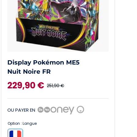
Display Pokémon ME5
Nuit Noire FR
229,90
€
251,90
€
Le
Le
prix
prix
OU PAYER EN
?
initial
actuel
Option : Langue
était :
est :
