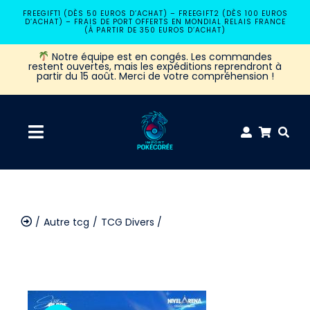
Passer
FREEGIFT1 (DÈS 50 EUROS D’ACHAT) – FREEGIFT2 (DÈS 100 EUROS
D’ACHAT) – FRAIS DE PORT OFFERTS EN MONDIAL RELAIS FRANCE
au
(À PARTIR DE 350 EUROS D’ACHAT)
contenu
Notre équipe est en congés. Les commandes
restent ouvertes, mais les expéditions reprendront à
partir du 15 août. Merci de votre compréhension !
Navigation
à
Accueil
bascule
Autre tcg
TCG Divers
Coffret Pokémon
Display Nivel Arena BT07 Stellar Blade KR
Booster Pokémon