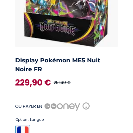
Display Pokémon ME5 Nuit
Noire FR
229,90
€
251,90
€
Le
Le
prix
prix
OU PAYER EN
?
initial
actuel
Option : Langue
était :
est :
