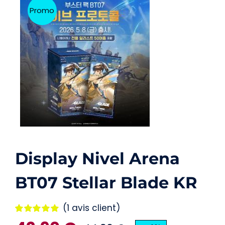
Carte Pokémon
Promo
Autre
Accessoires
Figurines
Display Nivel Arena
BT07 Stellar Blade KR
(
1
avis client)
Noté
1
5.00