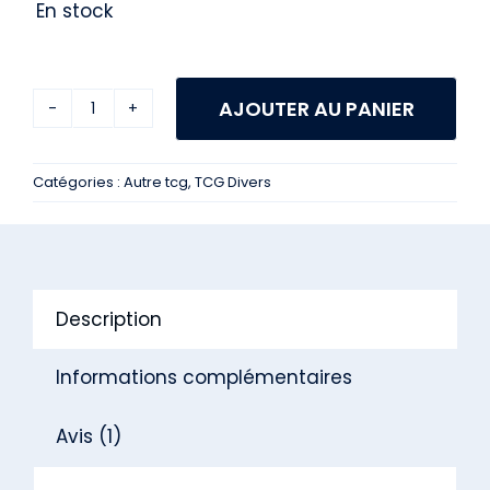
En stock
AJOUTER AU PANIER
quantité
de
Catégories :
Autre tcg
,
TCG Divers
Display
Nivel
Arena
BT07
Description
Stellar
Blade
Informations complémentaires
KR
Avis (1)