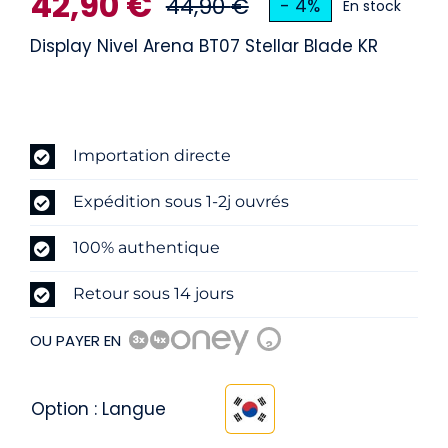
42,90
€
44,90
€
- 4%
En stock
sur 5 basé sur
Le
Le
notation
client
Display Nivel Arena BT07 Stellar Blade KR
prix
prix
initial
actuel
Importation directe
était :
est :
Expédition sous 1-2j ouvrés
44,90 €.
42,90 €.
100% authentique
Retour sous 14 jours
OU PAYER EN
?
Option : Langue
