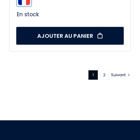
251,90 €.
229,90 €.
En stock
AJOUTER AU PANIER
1
2
Suivant