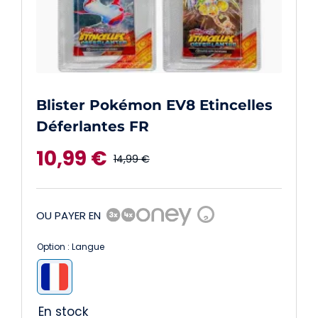
Blister Pokémon EV8 Etincelles
Déferlantes FR
10,99
€
14,99
€
Le
Le
prix
prix
OU PAYER EN
?
initial
actuel
Option : Langue
était :
est :

14,99 €.
10,99 €.
En stock