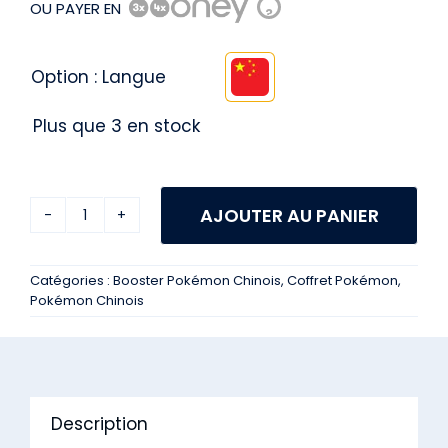
OU PAYER EN
?
Option : Langue

Plus que 3 en stock
AJOUTER AU PANIER
quantité
de
Catégories :
Booster Pokémon Chinois
,
Coffret Pokémon
,
Display
Pokémon Chinois
Pokemon
Csv9c
Stellar
Crystal
Description