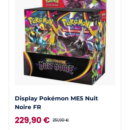
Display Pokémon ME5 Nuit
Noire FR
229,90
€
251,90
€
Le
Le