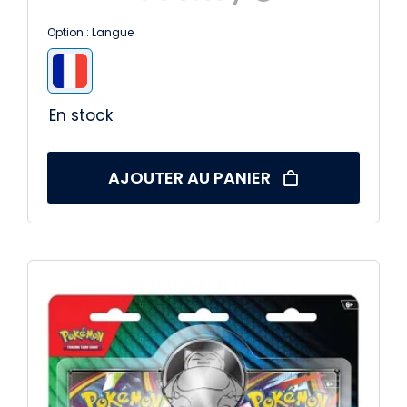
initial
actuel
Option : Langue
était :
est :

14,99 €.
10,99 €.
En stock
AJOUTER AU PANIER