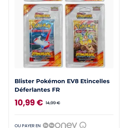
Blister Pokémon EV8 Etincelles
Déferlantes FR
10,99
€
14,99
€
Le
Le
prix
prix
OU PAYER EN
?