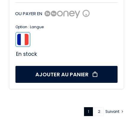
prix
prix
OU PAYER EN
?
initial
actuel
Option : Langue
était :
est :

251,90 €.
229,90 €.
En stock
AJOUTER AU PANIER
1
2
Suivant