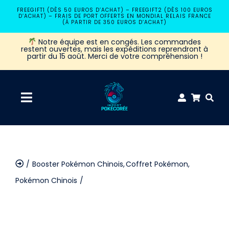
Passer
FREEGIFT1 (DÈS 50 EUROS D’ACHAT) – FREEGIFT2 (DÈS 100 EUROS
D’ACHAT) – FRAIS DE PORT OFFERTS EN MONDIAL RELAIS FRANCE
au
(À PARTIR DE 350 EUROS D’ACHAT)
contenu
Notre équipe est en congés. Les commandes
restent ouvertes, mais les expéditions reprendront à
partir du 15 août. Merci de votre compréhension !
Navigation
à
Accueil
bascule
Booster Pokémon Chinois
Coffret Pokémon
Coffret Pokémon
Pokémon Chinois
Display Pokemon Csv9c Stellar Crystal CN
Booster Pokémon