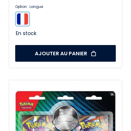
initial
actuel
Option : Langue
était :
est :

14,99 €.
10,99 €.
En stock
AJOUTER AU PANIER