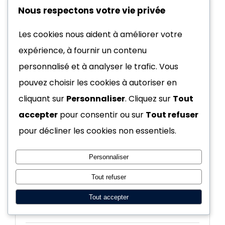
Nous respectons votre vie privée
Les cookies nous aident à améliorer votre
expérience, à fournir un contenu
personnalisé et à analyser le trafic. Vous
pouvez choisir les cookies à autoriser en
cliquant sur
Personnaliser
. Cliquez sur
Tout
accepter
pour consentir ou sur
Tout refuser
pour décliner les cookies non essentiels.
Personnaliser
Display Pokémon ME5 Nuit
Noire FR
Tout refuser
229,90
€
Tout accepter
251,90
€
Le
Le