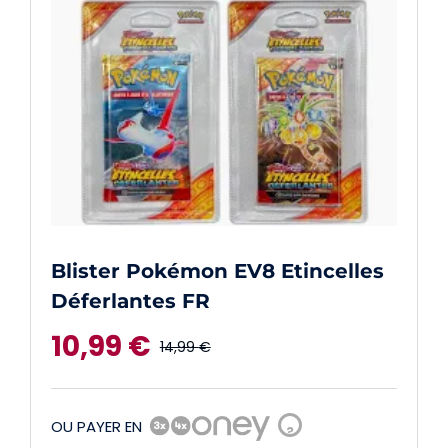
Blister Pokémon EV8 Etincelles
Déferlantes FR
10,99
€
14,99
€
Le
Le
prix
prix
OU PAYER EN
?