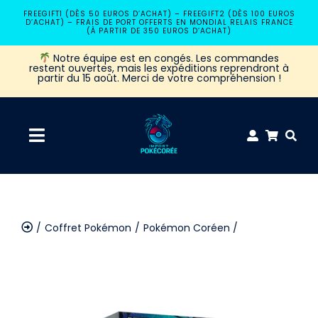
Passer
FREEGIFT1 (DÈS 50 EUROS D’ACHAT) – FREEGIFT2 (DÈS 100 EUROS
D’ACHAT) – FRAIS DE PORT OFFERTS EN MONDIAL RELAIS FRANCE
au
(À PARTIR DE 350 EUROS D’ACHAT)
contenu
Notre équipe est en congés. Les commandes
restent ouvertes, mais les expéditions reprendront à
partir du 15 août. Merci de votre compréhension !
Navigation
à
Accueil
bascule
Coffret Pokémon
Pokémon Coréen
Coffret Pokémon
Display Pokémon SV2p Snow Hazard Coréen
Booster Pokémon