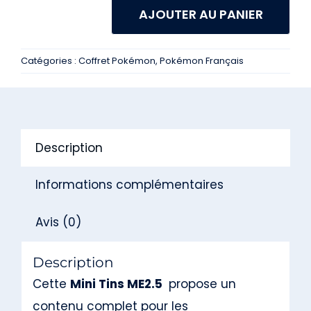
AJOUTER AU PANIER
quantité
de
Catégories :
Coffret Pokémon
,
Pokémon Français
Pokémon
Display
10
Mini
Description
Tins
ME2.5
Informations complémentaires
Héros
Avis (0)
Transcendants
-
Description
FR
Cette
Mini Tins ME2.5
propose un
contenu complet pour les