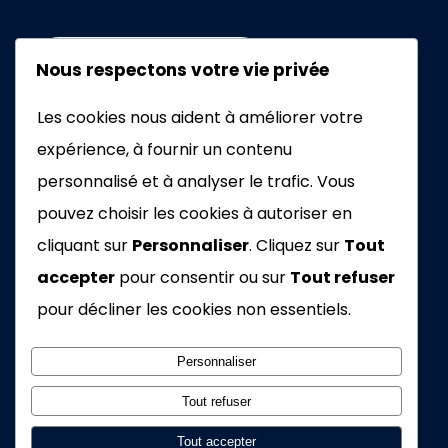
+33672462076
Nous respectons votre vie privée
Les cookies nous aident à améliorer votre
EMAIL
expérience, à fournir un contenu
personnalisé et à analyser le trafic. Vous
pouvez choisir les cookies à autoriser en
cliquant sur
Personnaliser
. Cliquez sur
Tout
accepter
pour consentir ou sur
Tout refuser
2026 – Tous droits réservés
pour décliner les cookies non essentiels.
15 boucle de la Pierre du Soleil , Amnéville, France,
Personnaliser
57360
Tout refuser
Tout accepter