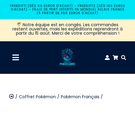
Passer
FREEGIFT1 (DÈS 50 EUROS D’ACHAT) – FREEGIFT2 (DÈS 100 EUROS
D’ACHAT) – FRAIS DE PORT OFFERTS EN MONDIAL RELAIS FRANCE
au
(À PARTIR DE 350 EUROS D’ACHAT)
contenu
Notre équipe est en congés. Les commandes
restent ouvertes, mais les expéditions reprendront à
partir du 15 août. Merci de votre compréhension !
Navigation
à
Accueil
bascule
Coffret Pokémon
Pokémon Français
Coffret Pokémon
Pokémon Display 10 Mini Tins ME2.5 Héros
Transcendants – FR
Booster Pokémon