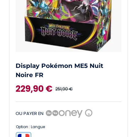
Display Pokémon ME5 Nuit
Noire FR
229,90
€
251,90
€
Le
Le
prix
prix
OU PAYER EN
?
initial
actuel
Option : Langue
était :
est :
