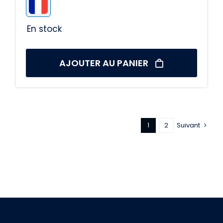
251,90 €.
229,90 €.
En stock
AJOUTER AU PANIER
1
2
Suivant