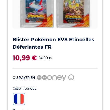
Blister Pokémon EV8 Etincelles
Déferlantes FR
10,99
€
14,99
€
Le
Le
prix
prix
OU PAYER EN
?
initial
actuel
Option : Langue
était :
est :

14,99 €.
10,99 €.